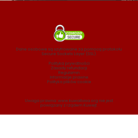
Dane osobowe są szyfrowane za pomocą protokołu
Secure Sockets Layer (SSL).
Polityka prywatności
Zasady refundacji
Regulamin
Informacje prawne
Polityka plików cookie
Uwaga prawna: www.kuwaitvisa.org nie jest
powiązany z rządem Kuwejt.