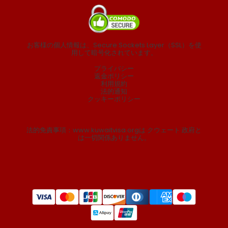
お客様の個人情報は、Secure Sockets Layer（SSL）を使
用して暗号化されています。
プライバシー
返金ポリシー
利用規約
法的通知
クッキーポリシー
法的免責事項：www.kuwaitvisa.orgは クウェート 政府と
は一切関係ありません。