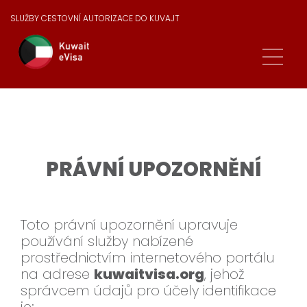
SLUŽBY CESTOVNÍ AUTORIZACE DO KUVAJT
PRÁVNÍ UPOZORNĚNÍ
Toto právní upozornění upravuje
používání služby nabízené
prostřednictvím internetového portálu
na adrese
kuwaitvisa.org
, jehož
správcem údajů pro účely identifikace