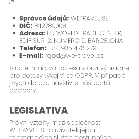
je:
Správce údajů:
WETRAVEL SL
DIČ:
B42789008
Adresa:
ED WORLD TRADE CENTER,
EDIF SUR, 2, NUMERO 0. BARCELONA
Telefon:
+34 935 476 279
E-mail:
rgpd@we-travel.es
Tato e-mailová adresa slouží výhradně
pro dotazy týkající se GDPR. V případě
jiných dotazů navštivte náš portál
podpory.
LEGISLATIVA
Právní vztahy mezi společností
WETRAVEL SL a uživateli jejích
telematických služeb dostupných