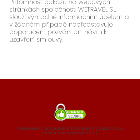
Přítomnost odkazů na webových
stránkách společnosti WETRAVEL SL
slouží výhradně informačním účelům a
v žádném případě nepředstavuje
doporučení, pozvání ani návrh k
uzavření smlouvy.
Vaše osobní údaje jsou šifrovány pomocí protokolu
Secure Sockets Layer (SSL).