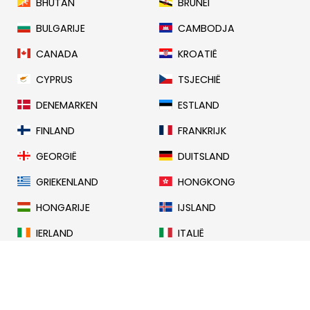
BHUTAN
BRUNEI
BULGARIJE
CAMBODJA
CANADA
KROATIË
CYPRUS
TSJECHIË
DENEMARKEN
ESTLAND
FINLAND
FRANKRIJK
GEORGIË
DUITSLAND
GRIEKENLAND
HONGKONG
HONGARIJE
IJSLAND
IERLAND
ITALIË
JAPAN
LAOS
LETLAND
LIECHTENSTEIN